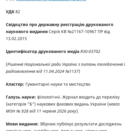
УДК
82
Свідоцтво про державну реєстрацію друкованого
наукового видання
Серія КВ №21167-10967 ПР від
13.02.2015
Ідентифікатор друкованого медіа
R30-03702
(
Рішення Національної ради України з питань телебачення і
радіомовлення від 11.04.2024 №1137
)
Кластер:
Гуманітарні науки та мистецтво
Галузь науки:
філологічні. Журнал входить до переліку
(категорія "Б") наукових фахових видань України (
наказ
МОН № 928 від 11 червня 2026 року
).
Мови видання:
Збірник публікує результати досліджень
українською, англійською, польською, німецькою,