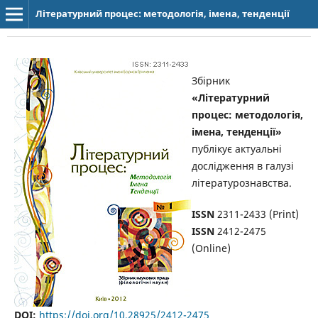
Літературний процес: методологія, імена, тенденції
Збірник
«Літературний
процес: методологія,
імена, тенденції»
публікує актуальні
дослідження в галузі
літературознавства.
ISSN
2311-2433 (Print)
ISSN
2412-2475
(Online)
DOI:
https://doi.org/10.28925/2412-2475