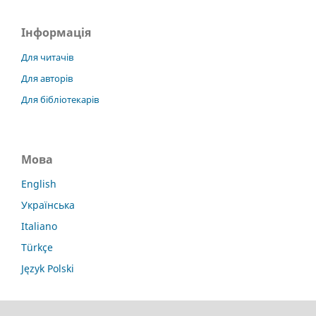
Інформація
Для читачів
Для авторів
Для бібліотекарів
Мова
English
Українська
Italiano
Türkçe
Język Polski