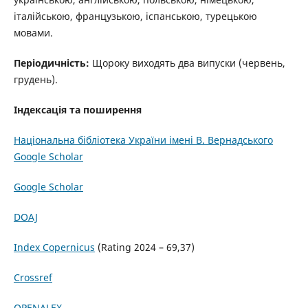
італійською, французькою, іспанською, турецькою
мовами.
Періодичність:
Щороку виходять два випуски (червень,
грудень).
Індексація та поширення
Національна бібліотека України імені В. Вернадського
Google Scholar
Google Scholar
DOAJ
Index Copernicus
(Rating 2024 – 69,37)
Crossref
OPENALEX